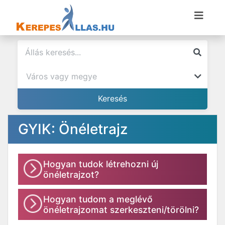
GYIK: Önéletrajz
Hogyan tudok létrehozni új
önéletrajzot?
Hogyan tudom a meglévő
önéletrajzomat szerkeszteni/törölni?