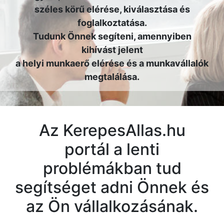
széles körű elérése, kiválasztása és
foglalkoztatása.
Tudunk Önnek segíteni, amennyiben
kihívást jelent
a helyi munkaerő elérése és a munkavállalók
megtalálása.
Az KerepesAllas.hu
portál a lenti
problémákban tud
segítséget adni Önnek és
az Ön vállalkozásának.