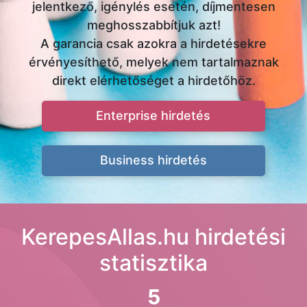
jelentkező, igénylés esetén, díjmentesen
meghosszabbítjuk azt!
A garancia csak azokra a hirdetésekre
érvényesíthető, melyek nem tartalmaznak
direkt elérhetőséget a hirdetőhöz.
Enterprise hirdetés
Business hirdetés
KerepesAllas.hu hirdetési
statisztika
5