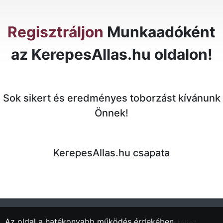
Regisztráljon
Munkaadóként
az KerepesAllas.hu oldalon!
Sok sikert és eredményes toborzást kívánunk
Önnek!
KerepesAllas.hu csapata
Az oldal a hatékonyabb működés érdekében