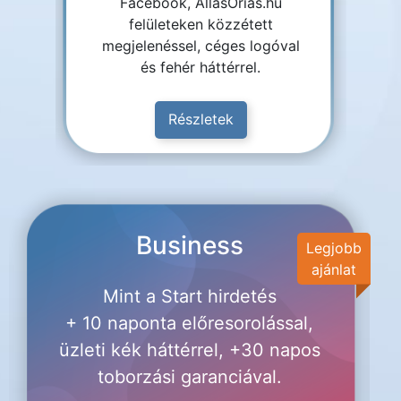
Facebook, AllasOrias.hu
felületeken közzétett
megjelenéssel, céges logóval
és fehér háttérrel.
Részletek
Business
Legjobb
ajánlat
Mint a Start hirdetés
+ 10 naponta előresorolással,
üzleti kék háttérrel, +30 napos
toborzási garanciával.