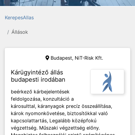
KerepesAllas
Állások
Budapest, NiT-Risk Kft.
Kárügyintéző állás
budapesti irodában
beérkező kárbejelentések
feldolgozása, konzultáció a
károsulttal, káranyagok precíz összeállítása,
károk nyomonkövetése, biztosítókkal való
kapcsolattartás, Legalább középfokú
végzettség. Műszaki végzettség előny.