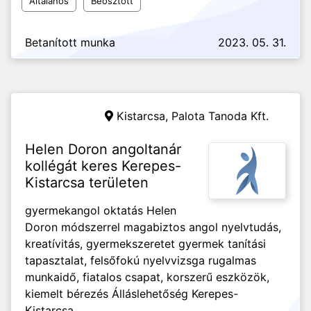
Általános
Beosztott
Betanított munka
2023. 05. 31.
Kistarcsa,
Palota Tanoda Kft.
Helen Doron angoltanár
kollégát keres Kerepes-
Kistarcsa területen
gyermekangol oktatás Helen
Doron módszerrel magabiztos angol nyelvtudás,
kreatívitás, gyermekszeretet gyermek tanítási
tapasztalat, felsőfokú nyelvvizsga rugalmas
munkaidő, fiatalos csapat, korszerű eszközök,
kiemelt bérezés Álláslehetőség Kerepes-
Kistarcsa...