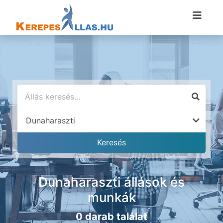
Dunaharaszti állások és
munkák
0 darab találat