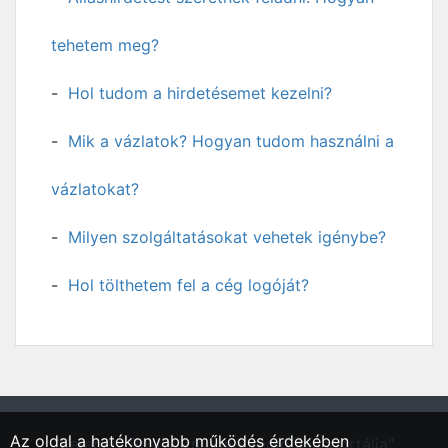
tehetem meg?
Hol tudom a hirdetésemet kezelni?
Mik a vázlatok? Hogyan tudom használni a
vázlatokat?
Milyen szolgáltatásokat vehetek igénybe?
Hol tölthetem fel a cég logóját?
Az oldal a hatékonyabb működés érdekében
"Kerepes, Pest vármegyei régió állásportálja"