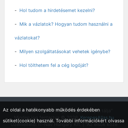
Hol tudom a hirdetésemet kezelni?
Mik a vázlatok? Hogyan tudom használni a
vázlatokat?
Milyen szolgáltatásokat vehetek igénybe?
Hol tölthetem fel a cég logóját?
Az oldal a hatékonyabb működés érdekében
"Kerepes, Pest vármegyei régió állásportálja"
Minden jog fentartva © 2026.
KerepesAllas.hu
sütiket(cookie) használ. További információkért olvassa
Üzemeltető: IT-Nav Hungary Kft. | "Az elsők közé