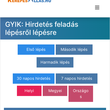
GYIK: Hirdetés feladás
lépésről lépésre
Első lépés
Második lépés
Harmadik lépés
30 napos hirdetés
7 napos hirdetés
Helyi
Megyei
Országo
s