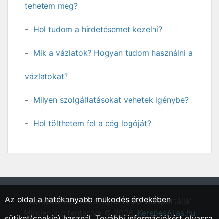
tehetem meg?
Hol tudom a hirdetésemet kezelni?
Mik a vázlatok? Hogyan tudom használni a
vázlatokat?
Milyen szolgáltatásokat vehetek igénybe?
Hol tölthetem fel a cég logóját?
Az oldal a hatékonyabb működés érdekében
"Kerepes, Pest vármegyei régió állásportálja"
Minden jog fentartva © 2026.
KerepesAllas.hu
sütiket(cookie) használ. További információkért olvassa