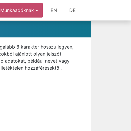
Munkaadóknak
EN
DE
egalább 8 karakter hosszú legyen,
okból ajánlott olyan jelszót
ó adatokat, például nevet vagy
illetéktelen hozzáférésektől.