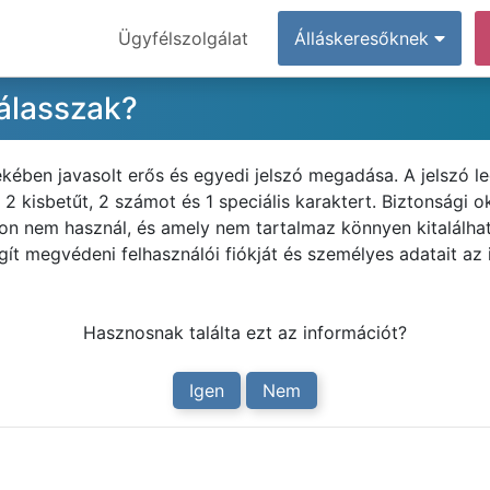
Ügyfélszolgálat
Álláskeresőknek
válasszak?
ekében javasolt erős és egyedi jelszó megadása. A jelszó l
 kisbetűt, 2 számot és 1 speciális karaktert. Biztonsági ok
on nem használ, és amely nem tartalmaz könnyen kitalálhat
gít megvédeni felhasználói fiókját és személyes adatait az 
Hasznosnak találta ezt az információt?
Igen
Nem