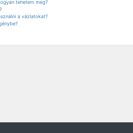
. Hogyan tehetem meg?
?
ználni a vázlatokat?
igénybe?