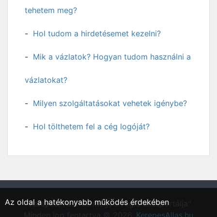
tehetem meg?
Hol tudom a hirdetésemet kezelni?
Mik a vázlatok? Hogyan tudom használni a
vázlatokat?
Milyen szolgáltatásokat vehetek igénybe?
Hol tölthetem fel a cég logóját?
Az oldal a hatékonyabb működés érdekében
"Kerepes, Pest vármegyei régió állásportálja"
Minden jog fentartva © 2026.
KerepesAllas.hu