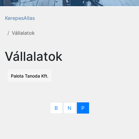
KerepesAllas
Vállalatok
Vállalatok
Palota Tanoda Kft.
B
N
P