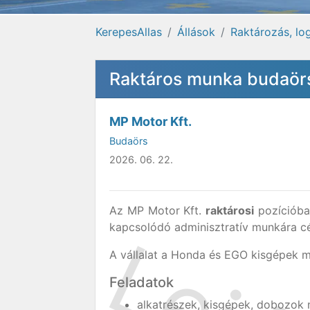
KerepesAllas
Állások
Raktározás, log
Raktáros munka budaörs
MP Motor Kft.
Budaörs
2026. 06. 22.
Az MP Motor Kft.
raktárosi
pozícióba 
kapcsolódó adminisztratív munkára c
A vállalat a Honda és EGO kisgépek 
Feladatok
alkatrészek, kisgépek, dobozok