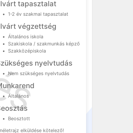
lvárt tapasztalat
1-2 év szakmai tapasztalat
lvárt végzettség
Általános iskola
Szakiskola / szakmunkás képző
Szakközépiskola
Szükséges nyelvtudás
Nem szükséges nyelvtudás
Munkarend
Általános
Beosztás
Beosztott
néletrajz elküldése kötelező!