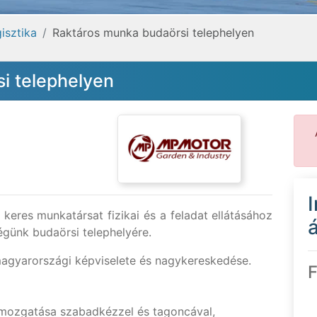
isztika
Raktáros munka budaörsi telephelyen
i telephelyen
keres munkatársat fizikai és a feladat ellátásához
á
égünk budaörsi telephelyére.
magyarországi képviselete és nagykereskedése.
F
 mozgatása szabadkézzel és tagoncával,