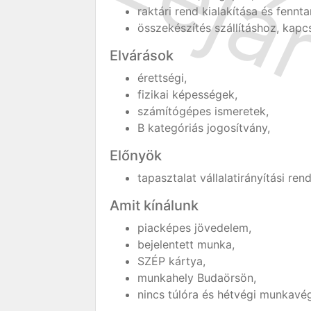
raktári rend kialakítása és fennt
összekészítés szállításhoz, kapcs
Elvárások
érettségi,
fizikai képességek,
számítógépes ismeretek,
B kategóriás jogosítvány,
Előnyök
tapasztalat vállalatirányítási re
Amit kínálunk
piacképes jövedelem,
bejelentett munka,
SZÉP kártya,
munkahely Budaörsön,
nincs túlóra és hétvégi munkavé