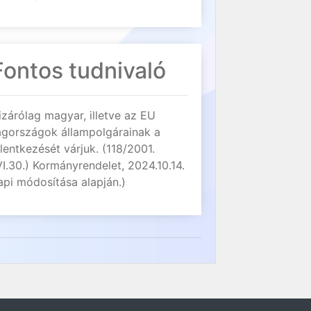
Fontos tudnivaló
izárólag magyar, illetve az EU
agországok állampolgárainak a
elentkezését várjuk. (118/2001.
VI.30.) Kormányrendelet, 2024.10.14.
api módosítása alapján.)