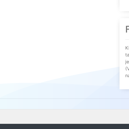
K
t
j
(
n