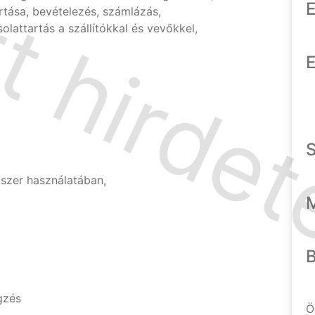
E
artása, bevételezés, számlázás,
olattartás a szállítókkal és vevőkkel,
E
ndszer használatában,
gzés
Ö