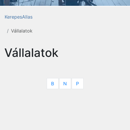
KerepesAllas
Vállalatok
Vállalatok
B
N
P